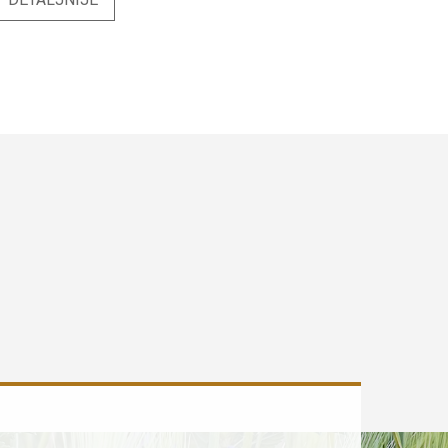
ekoviti deo biljke (biljnu drogu) čini osušeni koren ili
ren vodopije - Cichorium inthybus radix
ekovite materije biljne droge korena Vodopije -
ateria medica Cichorium inthybus radix Biljna droga
oren vodopije bogata je raznim fitomaterijama
ekovitog dejstva kao što su flavonoidi (hiperozid),
vajanolidni heterozidi (hikoriozid, sonhuzid), sadrži
erivate kafene kiseline (hlorogenska,
zohlorogenska, dikafeoilhina), hidroksikumarine
umbeliferon), poline i značajnu količinu polisaharida
Primena i dejstvo Vodopije Pozitivno deluje
a jetru, sistem za varenje, srce i upalne procese na
oži, sluzokoži i na unutrašnjim organima. U narodnoj
edicini biljna droga koren vodopije koristi se za
nižavanje nivoa holesterola i triglicerida u krvi zbog
oleretik dejstva. Koristi se za ublažavanje bola u
elucu i stomaku čime pokazuje osobine dispeptika,
eka protiv bolova organa za varenje. Tradicionalno
e koristi kao lek za ublažavanje simptoma