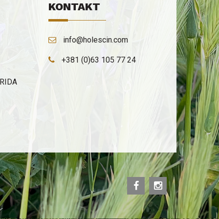
igestivnih poremećaja kao što su nadimanje i
KONTAKT
ovećano stvaranje gasova, osecaj punoće i sporo
e. Dejstva ekstrakta korena vodopije
oboljšava zdravlje organa za varenje jer podstiče
info@holescin.com
učenje želudačnih i pankreasnih sokova i žuči,
+381 (0)63 105 77 24
oboljšava zdravlje jetre, protivupalno -
ntieksudativno (protiv upalnog izlivanja tečnosti),
ERIDA
oboljšava rad srca i krvnih sudova
kardiovasklukarni sistem), jer smanjuje tonus
rčanog mišica (negativno inotropno) i smanjuje broj
rčanih otkucaja u minuti (negativno hronotropno),
ntioksidans dejstvo ima čime zaustavlja
astajanje slobodnih radikala, antiaterogeno dejstvo -
rotiv pojave ateroskleroze tako što sprecava pojavu
uženja - ateroskleroznog plaka na zidu krvnog suda
rterije, antiaterosklerotik - smanjuje obim već
ormiranog ateroskleroznog plaka, čistac krvi,
dnosno smanjuje viskozitet krvi i agregaciju
rombocita, ekstrakt korena vodopije ima