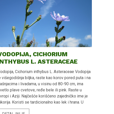
VODOPIJA, CICHORIUM
INTHYBUS L. ASTERACEAE
odopija, Cichorium inthybus L. Asteraceae Vodopija
e višegodišnja biljka, raste kao korov pored puta i na
ašnjacima i livadama, u visinu od 80-90 cm, ima
vetlo plave cvetove, ređe bele ili pink. Raste u
vropi i Aziji. Najčešće korišćeno zajedničko ime je
ikorija. Koristi se tardicionalno kao lek i hrana. U
arodu koren vodopije se koristi kao zamena za kafu.
DETALJNIJE