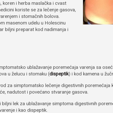
a, koren i herba maslačka i cvast
medicini koriste se za lečenje gasova,
varenjem i stomačnih bolova.
jnom masenom udelu u Holescinu
r biljni preparat kod nadimanja i
 simptomatsko ublažavanje poremećaja varenja sa ose
ova u želucu i stomaku (
dispeptik
) i kod kamena u žučn
izvod za simptomatsko lečenje digestivnih poremećaja 
e, nadutost i povećano stvaranje gasova.
ni biljni lek za ublažavanje simptoma digestivnih por
arenje i kao dispeptik.