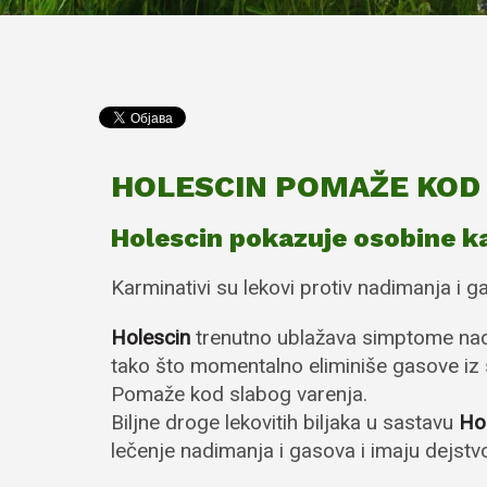
HOLESCIN POMAŽE KOD 
Holescin pokazuje osobine k
Karminativi su lekovi protiv nadimanja i 
Holescin
trenutno ublažava simptome nad
tako što momentalno eliminiše gasove iz 
Pomaže kod slabog varenja.
Biljne droge lekovitih biljaka u sastavu
Ho
lečenje nadimanja i gasova i imaju dejstv