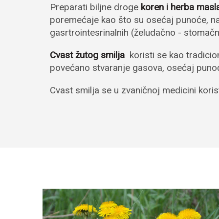
Preparati biljne droge
koren i herba masl
poremećaje kao što su osećaj punoće, n
gasrtrointesrinalnih (želudačno - stomač
Cvast žutog smilja
koristi se kao tradicio
povećano stvaranje gasova, osećaj puno
Cvast smilja se u zvaničnoj medicini koris