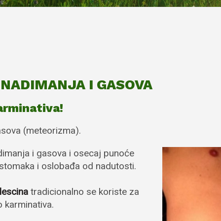
NADIMANJA I GASOVA
arminativa!
gasova (meteorizma).
imanja i gasova i osecaj punoće
stomaka i oslobađa od nadutosti.
lescina
tradicionalno se koriste za
o karminativa.