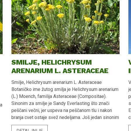
SMILJE, HELICHRYSUM
ARENARIUM L. ASTERACEAE
Smilje, Helichrysum arenarium L. Asteraceae Botaničko ime žutog smilja je Helichrysum arenarium (L.) Moench, familija Asteraceae (Compositae). Sinonim za smilje je Sandy Everlasting što znači peščani večni, jer uspeva na peščanom tlu i nakon branja cvet ostaje svež nedeljama. Još jedan sinonim za smilje, proizišao iz dugotrajne svežine ubranog cveta je Immortelle, što znači besmrtni. U drevnim vremenima Rimski imperatori stavljali su oko glave venac od cvasti smilja kao oreol, zbog dugotrajne svežine i lepote cveta smilja. Smilje je eliksir mladosti i protiv starenja je pa eterično ulje smilja ulazi u sastav anti-age programa. Današnja farmaceutska, kozmetička i industrija parfema jako su zainteresovane za Helichrysum vrste zbog specifičnih aroma i sastava esencijalnih ulja. Kao lek koristi se vrsta Helichrysum arenarium, dok se druga vrsta Helichrysum italicum uglavnom koristi u kozmetičkoj iindustriji i industriji parfema zbog svog kvalitetnog i mirisnog etarskog ulja. Datiraju podaci da se Helichrysum vrsta upotrebljava u narodnoj medicini najmanje 2000 godina. Lekoviti deo smilja (biljnu drogu), čini osušene cvasti smilja, Flores Helichrysi arenarii, sakupljene u fazi pre punog otvaranja cveta. Suši se na sobnoj temperaturi u hladu, na suvom i dobro provetrenom mestu, zaštićeno od vlage. Morfološke karakteristike smilja Smilje je višegodišnja zeljasta biljka visine 20-35 (50) cm. Stabljika je uspravna, belo vunasto dlakava sa mnogo listova. Listovi su celi, sivo pustenasto dlakavi, u donjem delu stabljike duguljasto-lopatičasti, u gornjem linearno-lancetasti. Glavice su sitne, u gustim, terminalnim gronjama. Cvetovi su u zlatnožutim mnogobrojnim korpicama, skupljene u guste metlice. Cvetovi su limun žuti ili zlatnožuti. Smilje raste divlje ili se gaji u stepskim i peščarskim predelima, na peskovitim i suvim mestima. Raste u stepskim i peščarskim predelima Evrope, u podunavskim peščarama severne i istočne Srbije, u Deliblatskoj peščari i na peskovitim i suvim mestima. Najveći snabdevač cvasti smilja je Poljska, Rusija, Ukrajina, Litvanija. Lekovite materije cvasti smilja - Materia Medica Flores Helichrysi arenarii Fitomaterije cvasti smilja dominantno su fenoli i flavonoidi. Flavonoidi su najvažnije lekovite materije cvasti smilja. Sadrži tri vrste flavonoida i to flavanone, flavone i flavonole (naringenin, salipurpozid, izosalipurpozid, luteolin, kemferol, apigenin), ftalide, kumarine (skopoletin, umbeliferon, eskuletin), fitosterole (kampesterol, β-sitosterol), fenolne biljne kiseline kafenu, hlorogensku i ferulnu, derivate piranona (žuto obojeni arenol i homoarenol), polisaharide, karotenoide, tanine. Sadrži malu količinu etarskog ulja gde su glavni sastojci zasićene masne kiseline palmitinska, laurinska i miristinska. Iz grupe terpena etarsko ulje sadrži kariofilene i pinone, heneikozanom, linalol, α-terpineolom, anetolom, timol, karvakrol. Kvalitet cvasti smilja – standardizacija biljne droge cvasti smilja Ruska farmakopeja je postavila standard za kvalitet cvasti smilja koji je uslov za lekovito dejstvo. Meri se količina ukupnih flavonoida kojih cvasti smilja treba da sadrže najmanje 6 %. Primena i dejstvo cvasti smilja Cavsti smilja Helichrysum arenarium poseduju široki raspon farmakoloških aktivnosti kao što su holagog i holeretik, aktivnosti antioksidansa, antimikrobna dejstva, antiaterosklerotična (protiv zakrčenja/suženja arterija), antiproliferativna (protiv rasta ćelija tumora), antidijabetska, neuroprotektivna, antiinflamatorna, citotoksična. Postoje podaci da se u narodnoj medicini cvasti smilja koriste za lečenje poremećaja žučne kese i želuca, cistitisa i artritisa. Cvasti žutog smilja koriste se u narodnoj medicini Evropskih naroda za lečenje bolesti jetre i žučne kese. U narodnoj medicini ekstrakt cvasti smilja Helichrysum arenarium koriste se kao holagog, holeretik, hepatroptektiv i duretik. Cvast smilja podstiče izlučivanje i protok žuči (holagog i holeretik dejstvo), povećava otpornost zida ćelija jetre na toksine i spoljašnje agense (hepatoprotektivno dejstvo). Pokazuje inhibitorno dejstvo na razvoj tumora. Ekstrakt cvasti smilja koristi se kao biljni lek za detoksikaciju organizma. U tradicionalnoj medicini koristi se kao i kao diuretik. Biljna droga sadrži i gorke sastojke koji mogu da unaprede sekreciju želuca i pankreasa. Nalazi primenu i kao spazmolitik - dovodi do opuštanja mišića digestivnog sistema, pomaže kod hroničnog holecistitisa (upala žučne kesice) i grčeva žučne kesice. U narodnoj medicini primena cvasti smilja indikovana je i kod slabog varenja (indigestije). Koristi se kao tradicionalni biljni lek za ublažavanje simptoma blagih digestivnih poremećaja kao što su nadimanje i povećano stvaranje gasova, osećaj punoće. Cvasti smilja se u zvaničnoj medicini koriste u lečenju stomačnih nelagodnosti i bolova (dispepsija). Tradicionalno je u primeni kao biljni antibiotik i kao antifugalni preparat. Dejstva antibiotika su dokazana savremenim naučnim metodama na bakterijama stafilokokama i streptokokama. U Rusiji smilje je od davnina visoko cenjena lekovita biljka za lečenje jetre. Koliko je u Rusiji smilje značajna lekovita biljka za jetru govori činjenica da je Ruska farmakopeja, inače propis o lekovima, kategorisala cvasti smilja kao lek i odobrila ekstrakt cvasti smilja kao lek za lečenje jetre još pre 100 godina. Ekstrakt cvasti smilja upotrebljava se za stimulaciju lučenja žuči pa je pogodan za osobe sa slabim varenjem. Ekstrakt širi žučne kanale i relaksira otvor žučne kese pa je protok i izlučivanje žuči u digestivi sistem veći. Ovo je jedan od načina za ispoljavanje dejtsva detoksikansa cvasti smilja. Žuč sa sobom nosi i toksine. Antioksidans dejstvo cvasti smilja Fitomaterije flavonoidi i fenoli pokazuju antioksidans dejstvo. Cvasti smilja jsu bogate flavonoidima i fenolima. Preventivnim uzimanjem ekstrakta cvasti smilja, sprečava se stvaranje slobodnih radikala u našem organizmu što je antioksidans dejstvo. Preparati cvast smilja neutrališu već nastale reaktivne oksidisane produkte i slobodne radikale i sprčavaju pojavu posledičnih bolesti ili njihov razvoj. Ekstrakt cvasti smilja deluje kao antioksidans, što je dokazano naučnim metodama. Ekstrakt cvasti smilja može da odloži progresiju hronične bolesti kao posledicu formiranja i aktivnosti reaktivnih oksidisanih produkata i slobodnih radikala, kao što su tumor, kancer, ateroskleroza. Flavonoidi i fenolne biljne kiseline cvasti smilja pokazuju antioksidans osobine, što znači da sprečavaju nastanak slobodnih radikala. Pokazuju i antikancerogeno dejstvo jer vrše neutralizaciju nastalih slobodnih radikala u našem organizmu. Citotoksično (antikancerogeno) dejstvo, odnosno neutralizacija slobodnih radikala Helichrysum vrsta dokazano je savremenim naučnim putem. Hvatanje slobodnih radikala ekstrakta Helichrysum vrsta dokazan je eksperimentom na slobodnim radikalima. Utvrđeno je da je sadržaj ukupnih flavonoida u ekstraktu cvasti smilja u obrnutoj korelaciji sa aktivnostima slobodnih radikala, što znači da cvasti smilja momentalno eliminišu slobodne radikale. Citototksično dejstvo ekstrakta cvasti smilja dokazan je na 3 linije humanih kancer ćelija (PC3, HeLa, K562). Citotoksična aktivnost ekstrakta protiv ćelija kancera u pozitivnoj korelaciji je sa njegovom antiradikal aktivnosti. Što je veći sadržaj flavonoida u cvasti smilja to je citotoksično desjtvo i dejstvo antioksidansa veće. Sposbnost otpuštanja protona merilo je primarne antioksidans aktivnosti. Antioksidansi iz cvasti smilja doniraju proton slobodnim radikalima čime ih neutrališu, dajući netoksična jedinjenja i time inhibišu razvojne faze tumora. Flavonoidi iz cvasti smilja (Helichrysum arenarium Fores) su istovremeno i elektron donori i time redukuju oksidisane produkte u našem telu dajući neutralne molekule, zbog čega su sekundarni antioksidansi. Deluju kao primarni i sekundarni antioksidansi, hvataju slobodne radikale i time preveniraju bolesti kao posledice oksidativnog stresa odnosno reaktivnih oksidisanih produkata i slobodnih radikala, bolesti poput tumora, kancera ili ateroskleroze. Ekstrakt cvasti žutog smilja koristi se kao antioksidansi kod bolesti izazvanih oksidativnim stresom (slobodnim radikalima). Cvast smilja sprečava oksidaciju bioloških humanih materija koje bi u formi oksidisanih proizvoda i slobodnih radikala izazvale bolest. Na primer, sprečava oksidaciju lošeg holesterola i formiranje slobodnih radikala LDL-lošeg holesterola, koji je inicijator ateroskleroze. Dejstvo Ekstrakta cvasti žutog smilja Ekstrakt cvasti smilja, Extractum Flores Helichrysum arenarium, koristi se protiv hronične inflamatorne bolesti jetre, žučne kese i žučnih puteva, kao što su holecistitis, holangitis, hepatoholecistitis i kod bilijarne diskinezije (sporo kretanje žuči). Farmakološka dejstva ekstrakta cvasti smilja: holeretik - stimulator sekrecije žuči, holagog - ubrzava protok žuči, antiinflamtorna - protivupalna dejstva, antibakterijska dejstva, spazmolitik dejstva i dejstvo zaceljivanja rana i ranica, povećava sadržaj bilirubina, povećava tonus žučne kese, izluzčivanje žuči i promoviše varenje, relaksira sfintere (otvor) žučne kese i širi žučne puteve, menja viskozitet i hemijski sastav žuči, stimuliše sekreciju želudačnog soka i usporava njegovu evakuaciju iz stomaka i intestinuma čime poboljšava varenje, aktivira egzokrine osobine pankreasa – podstiče lučenje pankreasnih sokova, širi krvne sudove crevnog sistema za varenje - intestinuma dovodi do eliminacije holesterola i triglicerida pomaže kod masne jetre antibakterijsko dejstvo prema gram pozitivnim bakterijama. detoksikans jetre kod akutnog pijanstva Pronađite ekstrakt cvasti smilja u apotekama Cvasti smilja ulaze u sastav biljnog tečnog ekstarkta Holescin biljne kapi, koji se može nabaviti u svim apotekama i u bolje snabdevenim prodavnicama zdrave hrane! Nema potrebe da sami pripremate ekstrakt, dovoljno je da nabavite suplement Holescin i nabav
V
j
p
s
E
c
n
DETALJNIJE