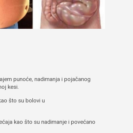
ćajem punoće, nadimanja i pojačanog
oj kesi.
kao što su bolovi u
emećaja kao što su nadimanje i povećano