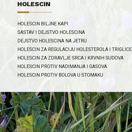
d
HOLESCIN
p
varenj
HOLESCIN BILJNE KAPI
p
l
SASTAV I DEJSTVO HOLESCINA
p
DEJSTVO HOLESCINA NA JETRU
a
HOLESCIN ZA REGULACIJU HOLESTEROLA I TRIGLIC
p
HOLESCIN ZA ZDRAVLJE SRCA I KRVNIH SUDOVA
(
HOLESCIN PROTIV NADIMANJA I GASOVA
s
s
HOLESCIN PROTIV BOLOVA U STOMAKU
a
n
p
s
a
e
f
o
t