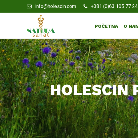
info@holescin.com
+381 (0)63 105 77 24
POČETNA
O NA
HOLESCIN 