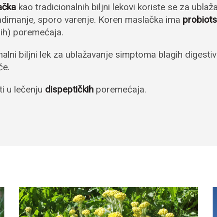
ačka
kao tradicionalnih biljni lekovi koriste se za ubl
adimanje, sporo varenje. Koren maslačka ima
probiots
nih) poremećaja.
nalni biljni lek za ublažavanje simptoma blagih digest
će.
ti u lečenju
dispeptičkih
poremećaja.