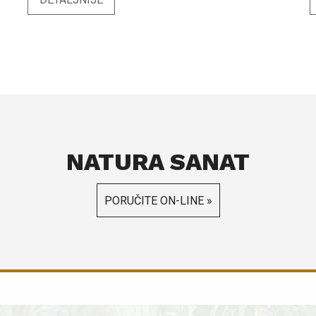
L
herba. Ko
L
M
k
l
g
d
i
(
NATURA SANAT
inulina. 
n
PORUČITE ON-LINE »
k
m
s
h
ž
l
s