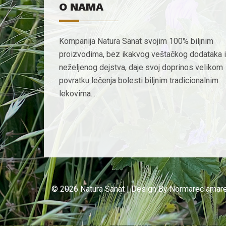
O NAMA
Kompanija Natura Sanat svojim 100% biljnim
proizvodima, bez ikakvog veštačkog dodataka i
neželjenog dejstva, daje svoj doprinos velikom
povratku lečenja bolesti biljnim tradicionalnim
lekovima...
© 2026 Natura Sanat | Design By
Normareclamar