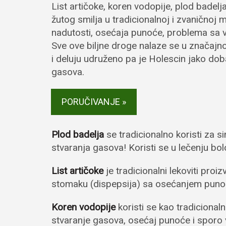
List artičoke, koren vodopije, plod badelj
žutog smilja u tradicionalnoj i zvaničnoj 
nadutosti, osećaja punoće, problema sa 
Sve ove biljne droge nalaze se u znača
i deluju udruženo pa je Holescin jako doba
gasova.
PORUČIVANJE »
Plod badelja
se tradicionalno koristi za
stvaranja gasova! Koristi se u lečenju bol
List artičoke
je tradicionalni lekoviti pro
stomaku (dispepsija) sa osećanjem punoć
Koren vodopije
koristi se kao tradicional
stvaranje gasova, osećaj punoće i sporo v