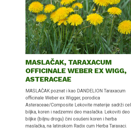
MASLAČAK, TARAXACUM
OFFICINALE WEBER EX WIGG,
ASTERACEAE
MASLAČAK poznat i kao DANDELION Taraxacum officinale Weber ex Wigger, porodica Asteraceae/Composite Lekovite materije sadrži cela biljka, koren i nadzemni deo maslačka. Lekoviti deo biljke (biljnu drogu) čini osušeni koren i herba maslačka, na latinskom Radix cum Herba Taraxaci. Maslačak je korovska biljka, vesnik proleća, koji stidljivo viri iz zemlje sa prvim suncem posle duge i hladne zime. Zbog svog prelepog žutog cveta, nalik suncu i okrenutom ka suncu, maslačak ne može ostati neprimećen, izaziva osmeh na licu i radost u duši. Maslačak je zeljasta biljka, vretenastog korena sa prizemnim nazubljenim listovima raspoređenim u obliku rozete i cevastom stabljikom na čijem se vrhu nalazi jarko žuti cvet okruglog oblika. Čitava biljka sadrži mlečni sok, emulziju belančevina i smole. Ovakvom obliku listova, maslačak duguje ime na engleskom dandelion, ili na francuskom dents-de-lion, što znači lavlji zubi. Koren je konusnog izgleda, često zakrivljen, koji se sužava, spolja braon boje. Koren glavni je braon ili žućkasto-bele boje. Listovi su bazalni. List je zelenkaste ili tamno zelene boje. Cvet je jarko žute ili bledo-žute boje. Maslačak je tradicionalna lekovita biljka za lečenje različitih poremećaja kao što su oboljenja jetre, poremećaji žučne kese, poremećaji digestivnog trakta, artritis, reumatske bolesti, dijabetes, povišene masnoće u krvi, i to zbog svojih anti-lipemik, anti-dijabetik, anti-artritis, anti-reumatik, anti-inflamatornih, anti-tumor, anti-kardioloških i hipoglikemijskih osobina. Evropski narodi biljne preparate Taraxaci radix cum herba tradicionalno koriste za ublažavanje simptoma vezanih za blage digestivne poremećaje kao što su osećaj punoće, nadimanje, sporo varenje, ili za povećanje količine urina radi postizanja efekta ispiranja, kao pomoćnog sredstva kod blažih urinarnih poremećaja. U tradicionalnoj Kineskoj medicini maslačak je označen kao neotrovna biljka sa posebnim vrednostima zbog njegovih holeretik (podstiče lučenje žuči), diuretik, antireumatik i antiinflamatornih osobina. U Kineskoj narodnoj medicini, maslačak se koristi kod akutnog mastitisa, urinarnih oboljenja i agalaktije, a u Indijskoj još i za lečenje hroničnih ulcera, tuberkuloze, nadutosti, žutice i kamena u žučnoj kesici. Koren maslačka pokazuje aktivnosti probiotika koje pomažu kod gastrointestinalnih poremećaja. Primena ekstrakta korena maslačka opravdana je kod bolova u želudcu, infekcija urinarnog trakta, nekih oboljenja jetre i žučne kesice. U narodnoj medicini, ekstrakt korena maslačka uzima se kod poremećaja protoka žuči, inflamacija u regionu eferentnog urinarnog trakta i dispepsije – bolova u želudcu. Takođe, kod hemoroida, kongestije portalnog sistema, gihta, reumatskih oboljenja, ekcema i drugih kožnih oboljenja. Lekovite materije maslačak imaju diuretički efekat i koristi se kao preventiva bubrežnog kamenca. Za izradu lekovitih preparat uglavnom se koristi usitnjeni osušeni koren maslačka sa herbom (nadzemni deo), sakupljen u proleće ili jesen, u vreme cvetanja biljke. Biljna droga je slabo gorkog ukusa. Koren i herba maslačka - Radix cum herba Taraxaci officinale Weber ex Wigg., (Dandelion root with herb), Asteraceae / Compositae Tradicionalna upotreba čaja korena sa herbom maslačka Priprema 1 šolje čaja (pojedinačna doza): Čaj dekokta: 3-4 g korena i herbe maslačka, preliti sa 200 mL ključale vode i ostaviti da stoji dok se ne prohladi. Čaj infuza: 4-10 g maslačka dodati u 200 mL vode i kuvati 10 minuta. Čaj maslačka kao dekokta ili infuza piti 3 puta dnevno. Tradicionalna primena čaja maslačka: Za stimulaciju sekrecije i protoka žuči Za stimulacija diureze - rada bubrega Protiv bolova u želudcu - kod dispepsije Lekovite materije biljne droge koren sa herbom maslačka – Materia medica Taraxacum officinale, radix cum herba Najvažnije bioaktivne materije dandeliona su flavanoidi kvercetin, hlorogenska kiselina, cikorijska kiselina, taraxasterol i seskviterpenski laktoni. Fitotosterol Taraxasterol glavna je lekovita materija maslačka i nalazi se u korenu biljke. Pokazuje osobine anti-hiperglikemika (smanjuje šećer) i anti-inflamatatora (protivupalno dejstvo). Seskviterpenski laktoni Tetrahidroridentin B, iz korena maslačka, pokazuje anti-inflamatorne i anti-mikrobne osobine. Polifenolne kiseline Kafeina kiselina, Horogenska kiselina, Kafeoilhina kiselina pokazuju anti-hiperholesterol osobine (smanjuju holetserol), anti-oksidativne i imunostimulatorne aktivnosti. Nalaze se u cvetu, listu, stabljici i korenu maslačka. Fenolna kiselina Cikorijska kiselina, jaki je antioksidans, sprečava agregaciju trombocita. Favonoidi Luteolin i njegov glikozid Luteolin 7-O-glucoside su antioksidansi. Sadrži ga cvet maslačka. Pored njega flavonoidi maslačka su umbelliferon skopoletin, esculetin. Seskviterpenski laktoni Taraxinic acid-β-D-glucopyranoside, (koren, list, stabljika), pokazuje anti-inflamatorne, anti-hiperglikemijske i anti-mikrobne osobine. Kvercetin (Quercetin) (flavonoid) jak je antioksidans, poboljšava mentalne aktivnosti. Štiti kardiovaskularni sitem od ateroskleroze. Nalazi se u korenu maslačka. Kemferol, fitomaterija iz grupe flavonoida pomaže zdravlju pankreasa. Nekoliko flavonoida ukjlučujući kvercetin, kafeina i hlorogensku kiselinu, luteolin i luteolin-7-glukozid izolovani su iz dandeliona (maslačka). Inulin, iz korena maslačka, pokazuje hipoglikemijske osobine. DEJSTVO MASLAČKA Brojni su publikovani naučni radovi koji dokazuju opravdanost primene ekstrakta maslačka kod masne jetre hiperlipidemije (povišenih masnoća u krvi) ateroskleroze (suženja krvnih sudova) šećerne bolesti digestivnih poremećaja MASLAČAK POMAŽE KOD MASNE JETRE (HEPATIČKA STEATOZA) Ekstrakt maslačka značajno redukuje taloženje lipida (masti) u jetri. Naučno je dokazan protektivni efekat ekstrakta maslačka kod visoko-masnom hranom izazvane steatoze jetre. Ekstrakt maslačka značajno smanjuje nivo triglicerida i ukupnog holesterola, insulina i nivo glukoze u serumu. Mehanizam dejstva objašnjen je kroz povećan nivo enzima AMP piruvat kinaze u jetri i mišićima. Preko povećane aktivnosti AMP piruvat kinaze pojačana je mišićna( funkcija i funkcije jetre čime ekstrakt maslačka signifikatno redukuje akumulaciju lipida u jetri. Nealkoholna masna jetra (NAFLD) je metabolički sindrom karakterističan po abnormalnim lipidnim formacijama u hepatocitima, bez preteranog unosa alkohola. NAFLD se vezuje za gojaznost i poremećaj ishrane. Primarni problem NAFLD je poremećaj metabolizma glukoze, poremećaj imunog odgovora, inflamatorni odgovor i insulin rezistencija koja proizvodi povišenu lipogenezu (stvaranje) slobodnih masnih kiselina i akumulaciju masti u hepatocitima. Pojačan unos masne hrane povećava koncentraciju slobodnih masnih kiselina u krvi što dovodi do povećane proizvodnje triglicerida koji se taložeu jetri. Lipidna akumulacija u jetri izaziva bolest poznatu kao steatoza ili masna jetra. Nakon unosa ekstrakta dandeliona (maslačka) smanjene su vrednosti enzima jetre transaminaza (AST, ALT, GGT), koji su inače laboratorijski parametar za poremećaj jetrinih funkcija, uključujući i steatozu. EKSTRAKT MASLAČKA PROTIV GOJAZNOSTI Ekstrakt maslačka dovodi do gubljenja kilograma, smanjuje telesnu masu. MASLAČAK POMAŽE KOD ATEROSKLEROZE – SUŽENJA KRVNIH SUDOVA Naučno je dokazan protektivni efekat ekstrakta dandelion lista i korena na razvoj ateroskleroze evaluacijom odgovora antioksidativnih enzima i lipidnog profila nakon lečenja ekstraktom maslačka. Utvrđen je hipolipidemijski i antioksidativni efekat. Ekstrakt korena i lista maslačka štite od oksidativnog stresa povezanog sa aterosklerozom i smanjuju aterogeni index. Ekstrakt maslačka redukuje stepen (obim) ateroskleroze redukcijom oksidativnog stresa i smanjenjem serum triglicerida, ukupnog holesterola, LDL-holesterola i porastom HDL-holesterola. Maslačak je koristan u prevenciji hiperholesterol ateroskleroze i redukciji aterogenog indexa kao rizičnih faktora za pojavu srčane koronarne bolesti. Prirodni antioksidansi poreklom iz maslačka (kvercetin, taraxasterol, polifenolne kiseline) štite od oksidacije lošeg LDL holesterola. Ekstrakt maslačka doprinosi zdravlju i kroz prevenciju oštećenja organa usled biološke degeneracije. Antioksidansi suprimiraju pojavu i razvoj ateroskleroze i ateroskleroznih lezija – ateroma. Fitomolekule flavonoidi i polifenoli maslačka naučnim i tradicionalnim putem dokazano pokazuju dejstvo antioksidansa. Ove molekule smanjuju nivo holesterola u krvotoku, i plus sa osobinama antioksidansa efikasne su u prevenciji nastanka i razvoja ateroskleroze. Maslačak redukuje razvoj ateroskleroze. Hiperholesterol ateroskleroza povezana je sa porastom nivoa kiseoničnih radikala, koji dokazano produkuju lezije endotela arterija. Lezija endotela arterija kritičan je inicajlni događaj u razvoju ateroskleroze. Maslačak sprečava pojavu lezije na endotelnim ćelijama zida krvnog suda arterije kao posledicu dejstva oksidisanih slobodnih radikala kroz njegove antioksidans osobine. Redukcija stepena ateroskleroze povezuje se i sa osobinama maslačka kao hipolipidemika. Maslačak se upotrebljava u narodnoj medicini za lečenje inflamacija (upala) i ateroskleroze. Naučnici su istraživanjima utvrdili uticaj visokomasne hrane na zid aorte. Preteranim unosom masne hrane pojavljuje se tanak sloj masnih naslaga na zidu aorte – ateroskleroznih lezija što je tipično za aterosklerozu. Formiranje ovih ateroskleroznih lezija značajno opada unosom ekstrakta korena ili herbe maslačka. Ekstrakt maslačka sprečava agregaciju trombocita, odnosno sprečava pojavu tromba, pokazuje osobine antikoagulansa i antioksidansa, i time štiti od kardiovaskularnih bolesti. MASLAČAK SMANJUJE HOLESTEROL I TRIGLICERIDE Lečenje ekstraktom dandelion lista i korena rezultiralo je smanjenjem nivoa plazma enzima i vrednosti holesterola i triglicerida u krvi. Ekstrakt prevenira ne samo aterogeni index, koji je prepoznat kao bolji arterosklerozni marker neg