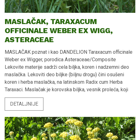
MASLAČAK, TARAXACUM
OFFICINALE WEBER EX WIGG,
ASTERACEAE
MASLAČAK poznat i kao DANDELION Taraxacum officinale Weber ex Wigger, porodica Asteraceae/Composite Lekovite materije sadrži cela biljka, koren i nadzemni deo maslačka. Lekoviti deo biljke (biljnu drogu) čini osušeni koren i herba maslačka, na latinskom Radix cum Herba Taraxaci. Maslačak je korovska biljka, vesnik proleća, koji stidljivo viri iz zemlje sa prvim suncem posle duge i hladne zime. Zbog svog prelepog žutog cveta, nalik suncu i okrenutom ka suncu, maslačak ne može ostati neprimećen, izaziva osmeh na licu i radost u duši. Maslačak je zeljasta biljka, vretenastog korena sa prizemnim nazubljenim listovima raspoređenim u obliku rozete i cevastom stabljikom na čijem se vrhu nalazi jarko žuti cvet okruglog oblika. Čitava biljka sadrži mlečni sok, emulziju belančevina i smole. Ovakvom obliku listova, maslačak duguje ime na engleskom dandelion, ili na francuskom dents-de-lion, što znači lavlji zubi. Koren je konusnog izgleda, često zakrivljen, koji se sužava, spolja braon boje. Koren glavni je braon ili žućkasto-bele boje. Listovi su bazalni. List je zelenkaste ili tamno zelene boje. Cvet je jarko žute ili bledo-žute boje. Maslačak je tradicionalna lekovita biljka za lečenje različitih poremećaja kao što su oboljenja jetre, poremećaji žučne kese, poremećaji digestivnog trakta, artritis, reumatske bolesti, dijabetes, povišene masnoće u krvi, i to zbog svojih anti-lipemik, anti-dijabetik, anti-artritis, anti-reumatik, anti-inflamatornih, anti-tumor, anti-kardioloških i hipoglikemijskih osobina. Evropski narodi biljne preparate Taraxaci radix cum herba tradicionalno koriste za ublažavanje simptoma vezanih za blage digestivne poremećaje kao što su osećaj punoće, nadimanje, sporo varenje, ili za povećanje količine urina radi postizanja efekta ispiranja, kao pomoćnog sredstva kod blažih urinarnih poremećaja. U tradicionalnoj Kineskoj medicini maslačak je označen kao neotrovna biljka sa posebnim vrednostima zbog njegovih holeretik (podstiče lučenje žuči), diuretik, antireumatik i antiinflamatornih osobina. U Kineskoj narodnoj medicini, maslačak se koristi kod akutnog mastitisa, urinarnih oboljenja i agalaktije, a u Indijskoj još i za lečenje hroničnih ulcera, tuberkuloze, nadutosti, žutice i kamena u žučnoj kesici. Koren maslačka pokazuje aktivnosti probiotika koje pomažu kod gastrointestinalnih poremećaja. Primena ekstrakta korena maslačka opravdana je kod bolova u želudcu, infekcija urinarnog trakta, nekih oboljenja jetre i žučne kesice. U narodnoj medicini, ekstrakt korena maslačka uzima se kod poremećaja protoka žuči, inflamacija u regionu eferentnog urinarnog trakta i dispepsije – bolova u želudcu. Takođe, kod hemoroida, kongestije portalnog sistema, gihta, reumatskih oboljenja, ekcema i drugih kožnih oboljenja. Lekovite materije maslačak imaju diuretički efekat i koristi se kao preventiva bubrežnog kamenca. Za izradu lekovitih preparat uglavnom se koristi usitnjeni osušeni koren maslačka sa herbom (nadzemni deo), sakupljen u proleće ili jesen, u vreme cvetanja biljke. Biljna droga je slabo gorkog ukusa. Koren i herba maslačka - Radix cum herba Taraxaci officinale Weber ex Wigg., (Dandelion root with herb), Asteraceae / Compositae Tradicionalna upotreba čaja korena sa herbom maslačka Priprema 1 šolje čaja (pojedinačna doza): Čaj dekokta: 3-4 g korena i herbe maslačka, preliti sa 200 mL ključale vode i ostaviti da stoji dok se ne prohladi. Čaj infuza: 4-10 g maslačka dodati u 200 mL vode i kuvati 10 minuta. Čaj maslačka kao dekokta ili infuza piti 3 puta dnevno. Tradicionalna primena čaja maslačka: Za stimulaciju sekrecije i protoka žuči Za stimulacija diureze - rada bubrega Protiv bolova u želudcu - kod dispepsije Lekovite materije biljne droge koren sa herbom maslačka – Materia medica Taraxacum officinale, radix cum herba Najvažnije bioaktivne materije dandeliona su flavanoidi kvercetin, hlorogenska kiselina, cikorijska kiselina, taraxasterol i seskviterpenski laktoni. Fitotosterol Taraxasterol glavna je lekovita materija maslačka i nalazi se u korenu biljke. Pokazuje osobine anti-hiperglikemika (smanjuje šećer) i anti-inflamatatora (protivupalno dejstvo). Seskviterpenski laktoni Tetrahidroridentin B, iz korena maslačka, pokazuje anti-inflamatorne i anti-mikrobne osobine. Polifenolne kiseline Kafeina kiselina, Horogenska kiselina, Kafeoilhina kiselina pokazuju anti-hiperholesterol osobine (smanjuju holetserol), anti-oksidativne i imunostimulatorne aktivnosti. Nalaze se u cvetu, listu, stabljici i korenu maslačka. Fenolna kiselina Cikorijska kiselina, jaki je antioksidans, sprečava agregaciju trombocita. Favonoidi Luteolin i njegov glikozid Luteolin 7-O-glucoside su antioksidansi. Sadrži ga cvet maslačka. Pored njega flavonoidi maslačka su umbelliferon skopoletin, esculetin. Seskviterpenski laktoni Taraxinic acid-β-D-glucopyranoside, (koren, list, stabljika), pokazuje anti-inflamatorne, anti-hiperglikemijske i anti-mikrobne osobine. Kvercetin (Quercetin) (flavonoid) jak je antioksidans, poboljšava mentalne aktivnosti. Štiti kardiovaskularni sitem od ateroskleroze. Nalazi se u korenu maslačka. Kemferol, fitomaterija iz grupe flavonoida pomaže zdravlju pankreasa. Nekoliko flavonoida ukjlučujući kvercetin, kafeina i hlorogensku kiselinu, luteolin i luteolin-7-glukozid izolovani su iz dandeliona (maslačka). Inulin, iz korena maslačka, pokazuje hipoglikemijske osobine. DEJSTVO MASLAČKA Brojni su publikovani naučni radovi koji dokazuju opravdanost primene ekstrakta maslačka kod masne jetre hiperlipidemije (povišenih masnoća u krvi) ateroskleroze (suženja krvnih sudova) šećerne bolesti digestivnih poremećaja MASLAČAK POMAŽE KOD MASNE JETRE (HEPATIČKA STEATOZA) Ekstrakt maslačka značajno redukuje taloženje lipida (masti) u jetri. Naučno je dokazan protektivni efekat ekstrakta maslačka kod visoko-masnom hranom izazvane steatoze jetre. Ekstrakt maslačka značajno smanjuje nivo triglicerida i ukupnog holesterola, insulina i nivo glukoze u serumu. Mehanizam dejstva objašnjen je kroz povećan nivo enzima AMP piruvat kinaze u jetri i mišićima. Preko povećane aktivnosti AMP piruvat kinaze pojačana je mišićna( funkcija i funkcije jetre čime ekstrakt maslačka signifikatno redukuje akumulaciju lipida u jetri. Nealkoholna masna jetra (NAFLD) je metabolički sindrom karakterističan po abnormalnim lipidnim formacijama u hepatocitima, bez preteranog unosa alkohola. NAFLD se vezuje za gojaznost i poremećaj ishrane. Primarni problem NAFLD je poremećaj metabolizma glukoze, poremećaj imunog odgovora, inflamatorni odgovor i insulin rezistencija koja proizvodi povišenu lipogenezu (stvaranje) slobodnih masnih kiselina i akumulaciju masti u hepatocitima. Pojačan unos masne hrane povećava koncentraciju slobodnih masnih kiselina u krvi što dovodi do povećane proizvodnje triglicerida koji se taložeu jetri. Lipidna akumulacija u jetri izaziva bolest poznatu kao steatoza ili masna jetra. Nakon unosa ekstrakta dandeliona (maslačka) smanjene su vrednosti enzima jetre transaminaza (AST, ALT, GGT), koji su inače laboratorijski parametar za poremećaj jetrinih funkcija, uključujući i steatozu. EKSTRAKT MASLAČKA PROTIV GOJAZNOSTI Ekstrakt maslačka dovodi do gubljenja kilograma, smanjuje telesnu masu. MASLAČAK POMAŽE KOD ATEROSKLEROZE – SUŽENJA KRVNIH SUDOVA Naučno je dokazan protektivni efekat ekstrakta dandelion lista i korena na razvoj ateroskleroze evaluacijom odgovora antioksidativnih enzima i lipidnog profila nakon lečenja ekstraktom maslačka. Utvrđen je hipolipidemijski i antioksidativni efekat. Ekstrakt korena i lista maslačka štite od oksidativnog stresa povezanog sa aterosklerozom i smanjuju aterogeni index. Ekstrakt maslačka redukuje stepen (obim) ateroskleroze redukcijom oksidativnog stresa i smanjenjem serum triglicerida, ukupnog holesterola, LDL-holesterola i porastom HDL-holesterola. Maslačak je koristan u prevenciji hiperholesterol ateroskleroze i redukciji aterogenog indexa kao rizičnih faktora za pojavu srčane koronarne bolesti. Prirodni antioksidansi poreklom iz maslačka (kvercetin, taraxasterol, polifenolne kiseline) štite od oksidacije lošeg LDL holesterola. Ekstrakt maslačka doprinosi zdravlju i kroz prevenciju oštećenja organa usled biološke degeneracije. Antioksidansi suprimiraju pojavu i razvoj ateroskleroze i ateroskleroznih lezija – ateroma. Fitomolekule flavonoidi i polifenoli maslačka naučnim i tradicionalnim putem dokazano pokazuju dejstvo antioksidansa. Ove molekule smanjuju nivo holesterola u krvotoku, i plus sa osobinama antioksidansa efikasne su u prevenciji nastanka i razvoja ateroskleroze. Maslačak redukuje razvoj ateroskleroze. Hiperholesterol ateroskleroza povezana je sa porastom nivoa kiseoničnih radikala, koji dokazano produkuju lezije endotela arterija. Lezija endotela arterija kritičan je inicajlni događaj u razvoju ateroskleroze. Maslačak sprečava pojavu lezije na endotelnim ćelijama zida krvnog suda arterije kao posledicu dejstva oksidisanih slobodnih radikala kroz njegove antioksidans osobine. Redukcija stepena ateroskleroze povezuje se i sa osobinama maslačka kao hipolipidemika. Maslačak se upotrebljava u narodnoj medicini za lečenje inflamacija (upala) i ateroskleroze. Naučnici su istraživanjima utvrdili uticaj visokomasne hrane na zid aorte. Preteranim unosom masne hrane pojavljuje se tanak sloj masnih naslaga na zidu aorte – ateroskleroznih lezija što je tipično za aterosklerozu. Formiranje ovih ateroskleroznih lezija značajno opada unosom ekstrakta korena ili herbe maslačka. Ekstrakt maslačka sprečava agregaciju trombocita, odnosno sprečava pojavu tromba, pokazuje osobine antikoagulansa i antioksidansa, i time štiti od kardiovaskularnih bolesti. MASLAČAK SMANJUJE HOLESTEROL I TRIGLICERIDE Lečenje ekstraktom dandelion lista i korena rezultiralo je smanjenjem nivoa plazma enzima i vrednosti holesterola i triglicerida u krvi. Ekstrakt prevenira ne samo aterogeni index, koji je prepoznat kao bolji arterosklerozni marker neg
DETALJNIJE