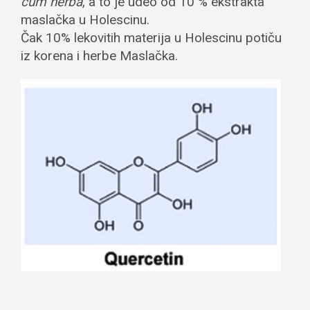
cum herba
, a to je udeo od 10 % ekstrakta
maslačka u Holescinu.
Čak 10% lekovitih materija u Holescinu potiču
iz korena i herbe Maslačka.