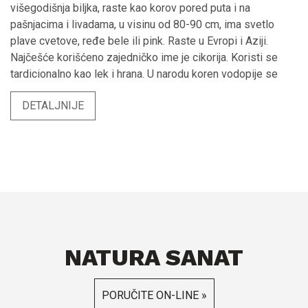
višegodišnja biljka, raste kao korov pored puta i na
pašnjacima i livadama, u visinu od 80-90 cm, ima svetlo
plave cvetove, ređe bele ili pink. Raste u Evropi i Aziji.
Najčešće korišćeno zajedničko ime je cikorija. Koristi se
tardicionalno kao lek i hrana. U narodu koren vodopije se
koristi kao zamena za kafu. Lekoviti deo biljke (biljnu drogu)
DETALJNIJE
čini osušeni koren ili herba. Koren vodopije - Cichorium
inthybus radix Lekovite materije biljne droge korena
Vodopije - Materia medica Cichorium inthybus radix Biljna
droga koren vodopije bogata je raznim fitomaterijama
lekovitog dejstva kao što su flavonoidi (hiperozid),
gvajanolidni heterozidi (hikoriozid, sonhuzid), sadrži
derivate kafene kiseline (hlorogenska, izohlorogenska,
dikafeoilhina), hidroksikumarine (umbeliferon), poline i
značajnu količinu polisaharida inulina. Primena i dejstvo
NATURA SANAT
Vodopije Pozitivno deluje na jetru, sistem za varenje, srce i
upalne procese na koži, sluzokoži i na unutrašnjim organima.
U narodnoj medicini biljna droga koren vodopije koristi se za
PORUČITE ON-LINE »
snižavanje nivoa holesterola i triglicerida u krvi zbog