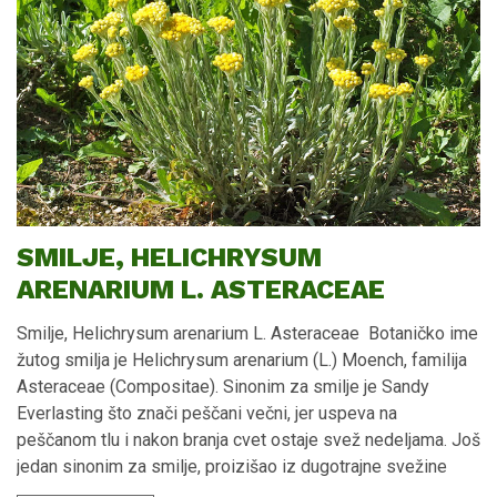
SMILJE, HELICHRYSUM
ARENARIUM L. ASTERACEAE
Smilje, Helichrysum arenarium L. Asteraceae Botaničko ime žutog smilja je Helichrysum arenarium (L.) Moench, familija Asteraceae (Compositae). Sinonim za smilje je Sandy Everlasting što znači peščani večni, jer uspeva na peščanom tlu i nakon branja cvet ostaje svež nedeljama. Još jedan sinonim za smilje, proizišao iz dugotrajne svežine ubranog cveta je Immortelle, što znači besmrtni. U drevnim vremenima Rimski imperatori stavljali su oko glave venac od cvasti smilja kao oreol, zbog dugotrajne svežine i lepote cveta smilja. Smilje je eliksir mladosti i protiv starenja je pa eterično ulje smilja ulazi u sastav anti-age programa. Današnja farmaceutska, kozmetička i industrija parfema jako su zainteresovane za Helichrysum vrste zbog specifičnih aroma i sastava esencijalnih ulja. Kao lek koristi se vrsta Helichrysum arenarium, dok se druga vrsta Helichrysum italicum uglavnom koristi u kozmetičkoj iindustriji i industriji parfema zbog svog kvalitetnog i mirisnog etarskog ulja. Datiraju podaci da se Helichrysum vrsta upotrebljava u narodnoj medicini najmanje 2000 godina. Lekoviti deo smilja (biljnu drogu), čini osušene cvasti smilja, Flores Helichrysi arenarii, sakupljene u fazi pre punog otvaranja cveta. Suši se na sobnoj temperaturi u hladu, na suvom i dobro provetrenom mestu, zaštićeno od vlage. Morfološke karakteristike smilja Smilje je višegodišnja zeljasta biljka visine 20-35 (50) cm. Stabljika je uspravna, belo vunasto dlakava sa mnogo listova. Listovi su celi, sivo pustenasto dlakavi, u donjem delu stabljike duguljasto-lopatičasti, u gornjem linearno-lancetasti. Glavice su sitne, u gustim, terminalnim gronjama. Cvetovi su u zlatnožutim mnogobrojnim korpicama, skupljene u guste metlice. Cvetovi su limun žuti ili zlatnožuti. Smilje raste divlje ili se gaji u stepskim i peščarskim predelima, na peskovitim i suvim mestima. Raste u stepskim i peščarskim predelima Evrope, u podunavskim peščarama severne i istočne Srbije, u Deliblatskoj peščari i na peskovitim i suvim mestima. Najveći snabdevač cvasti smilja je Poljska, Rusija, Ukrajina, Litvanija. Lekovite materije cvasti smilja - Materia Medica Flores Helichrysi arenarii Fitomaterije cvasti smilja dominantno su fenoli i flavonoidi. Flavonoidi su najvažnije lekovite materije cvasti smilja. Sadrži tri vrste flavonoida i to flavanone, flavone i flavonole (naringenin, salipurpozid, izosalipurpozid, luteolin, kemferol, apigenin), ftalide, kumarine (skopoletin, umbeliferon, eskuletin), fitosterole (kampesterol, β-sitosterol), fenolne biljne kiseline kafenu, hlorogensku i ferulnu, derivate piranona (žuto obojeni arenol i homoarenol), polisaharide, karotenoide, tanine. Sadrži malu količinu etarskog ulja gde su glavni sastojci zasićene masne kiseline palmitinska, laurinska i miristinska. Iz grupe terpena etarsko ulje sadrži kariofilene i pinone, heneikozanom, linalol, α-terpineolom, anetolom, timol, karvakrol. Kvalitet cvasti smilja – standardizacija biljne droge cvasti smilja Ruska farmakopeja je postavila standard za kvalitet cvasti smilja koji je uslov za lekovito dejstvo. Meri se količina ukupnih flavonoida kojih cvasti smilja treba da sadrže najmanje 6 %. Primena i dejstvo cvasti smilja Cavsti smilja Helichrysum arenarium poseduju široki raspon farmakoloških aktivnosti kao što su holagog i holeretik, aktivnosti antioksidansa, antimikrobna dejstva, antiaterosklerotična (protiv zakrčenja/suženja arterija), antiproliferativna (protiv rasta ćelija tumora), antidijabetska, neuroprotektivna, antiinflamatorna, citotoksična. Postoje podaci da se u narodnoj medicini cvasti smilja koriste za lečenje poremećaja žučne kese i želuca, cistitisa i artritisa. Cvasti žutog smilja koriste se u narodnoj medicini Evropskih naroda za lečenje bolesti jetre i žučne kese. U narodnoj medicini ekstrakt cvasti smilja Helichrysum arenarium koriste se kao holagog, holeretik, hepatroptektiv i duretik. Cvast smilja podstiče izlučivanje i protok žuči (holagog i holeretik dejstvo), povećava otpornost zida ćelija jetre na toksine i spoljašnje agense (hepatoprotektivno dejstvo). Pokazuje inhibitorno dejstvo na razvoj tumora. Ekstrakt cvasti smilja koristi se kao biljni lek za detoksikaciju organizma. U tradicionalnoj medicini koristi se kao i kao diuretik. Biljna droga sadrži i gorke sastojke koji mogu da unaprede sekreciju želuca i pankreasa. Nalazi primenu i kao spazmolitik - dovodi do opuštanja mišića digestivnog sistema, pomaže kod hroničnog holecistitisa (upala žučne kesice) i grčeva žučne kesice. U narodnoj medicini primena cvasti smilja indikovana je i kod slabog varenja (indigestije). Koristi se kao tradicionalni biljni lek za ublažavanje simptoma blagih digestivnih poremećaja kao što su nadimanje i povećano stvaranje gasova, osećaj punoće. Cvasti smilja se u zvaničnoj medicini koriste u lečenju stomačnih nelagodnosti i bolova (dispepsija). Tradicionalno je u primeni kao biljni antibiotik i kao antifugalni preparat. Dejstva antibiotika su dokazana savremenim naučnim metodama na bakterijama stafilokokama i streptokokama. U Rusiji smilje je od davnina visoko cenjena lekovita biljka za lečenje jetre. Koliko je u Rusiji smilje značajna lekovita biljka za jetru govori činjenica da je Ruska farmakopeja, inače propis o lekovima, kategorisala cvasti smilja kao lek i odobrila ekstrakt cvasti smilja kao lek za lečenje jetre još pre 100 godina. Ekstrakt cvasti smilja upotrebljava se za stimulaciju lučenja žuči pa je pogodan za osobe sa slabim varenjem. Ekstrakt širi žučne kanale i relaksira otvor žučne kese pa je protok i izlučivanje žuči u digestivi sistem veći. Ovo je jedan od načina za ispoljavanje dejtsva detoksikansa cvasti smilja. Žuč sa sobom nosi i toksine. Antioksidans dejstvo cvasti smilja Fitomaterije flavonoidi i fenoli pokazuju antioksidans dejstvo. Cvasti smilja jsu bogate flavonoidima i fenolima. Preventivnim uzimanjem ekstrakta cvasti smilja, sprečava se stvaranje slobodnih radikala u našem organizmu što je antioksidans dejstvo. Preparati cvast smilja neutrališu već nastale reaktivne oksidisane produkte i slobodne radikale i sprčavaju pojavu posledičnih bolesti ili njihov razvoj. Ekstrakt cvasti smilja deluje kao antioksidans, što je dokazano naučnim metodama. Ekstrakt cvasti smilja može da odloži progresiju hronične bolesti kao posledicu formiranja i aktivnosti reaktivnih oksidisanih produkata i slobodnih radikala, kao što su tumor, kancer, ateroskleroza. Flavonoidi i fenolne biljne kiseline cvasti smilja pokazuju antioksidans osobine, što znači da sprečavaju nastanak slobodnih radikala. Pokazuju i antikancerogeno dejstvo jer vrše neutralizaciju nastalih slobodnih radikala u našem organizmu. Citotoksično (antikancerogeno) dejstvo, odnosno neutralizacija slobodnih radikala Helichrysum vrsta dokazano je savremenim naučnim putem. Hvatanje slobodnih radikala ekstrakta Helichrysum vrsta dokazan je eksperimentom na slobodnim radikalima. Utvrđeno je da je sadržaj ukupnih flavonoida u ekstraktu cvasti smilja u obrnutoj korelaciji sa aktivnostima slobodnih radikala, što znači da cvasti smilja momentalno eliminišu slobodne radikale. Citototksično dejstvo ekstrakta cvasti smilja dokazan je na 3 linije humanih kancer ćelija (PC3, HeLa, K562). Citotoksična aktivnost ekstrakta protiv ćelija kancera u pozitivnoj korelaciji je sa njegovom antiradikal aktivnosti. Što je veći sadržaj flavonoida u cvasti smilja to je citotoksično desjtvo i dejstvo antioksidansa veće. Sposbnost otpuštanja protona merilo je primarne antioksidans aktivnosti. Antioksidansi iz cvasti smilja doniraju proton slobodnim radikalima čime ih neutrališu, dajući netoksična jedinjenja i time inhibišu razvojne faze tumora. Flavonoidi iz cvasti smilja (Helichrysum arenarium Fores) su istovremeno i elektron donori i time redukuju oksidisane produkte u našem telu dajući neutralne molekule, zbog čega su sekundarni antioksidansi. Deluju kao primarni i sekundarni antioksidansi, hvataju slobodne radikale i time preveniraju bolesti kao posledice oksidativnog stresa odnosno reaktivnih oksidisanih produkata i slobodnih radikala, bolesti poput tumora, kancera ili ateroskleroze. Ekstrakt cvasti žutog smilja koristi se kao antioksidansi kod bolesti izazvanih oksidativnim stresom (slobodnim radikalima). Cvast smilja sprečava oksidaciju bioloških humanih materija koje bi u formi oksidisanih proizvoda i slobodnih radikala izazvale bolest. Na primer, sprečava oksidaciju lošeg holesterola i formiranje slobodnih radikala LDL-lošeg holesterola, koji je inicijator ateroskleroze. Dejstvo Ekstrakta cvasti žutog smilja Ekstrakt cvasti smilja, Extractum Flores Helichrysum arenarium, koristi se protiv hronične inflamatorne bolesti jetre, žučne kese i žučnih puteva, kao što su holecistitis, holangitis, hepatoholecistitis i kod bilijarne diskinezije (sporo kretanje žuči). Farmakološka dejstva ekstrakta cvasti smilja: holeretik - stimulator sekrecije žuči, holagog - ubrzava protok žuči, antiinflamtorna - protivupalna dejstva, antibakterijska dejstva, spazmolitik dejstva i dejstvo zaceljivanja rana i ranica, povećava sadržaj bilirubina, povećava tonus žučne kese, izluzčivanje žuči i promoviše varenje, relaksira sfintere (otvor) žučne kese i širi žučne puteve, menja viskozitet i hemijski sastav žuči, stimuliše sekreciju želudačnog soka i usporava njegovu evakuaciju iz stomaka i intestinuma čime poboljšava varenje, aktivira egzokrine osobine pankreasa – podstiče lučenje pankreasnih sokova, širi krvne sudove crevnog sistema za varenje - intestinuma dovodi do eliminacije holesterola i triglicerida pomaže kod masne jetre antibakterijsko dejstvo prema gram pozitivnim bakterijama. detoksikans jetre kod akutnog pijanstva Pronađite ekstrakt cvasti smilja u apotekama Cvasti smilja ulaze u sastav biljnog tečnog ekstarkta Holescin biljne kapi, koji se može nabaviti u svim apotekama i u bolje snabdevenim prodavnicama zdrave hrane! Nema potrebe da sami pripremate ekstrakt, dovoljno je da nabavite suplement Holescin i nabav