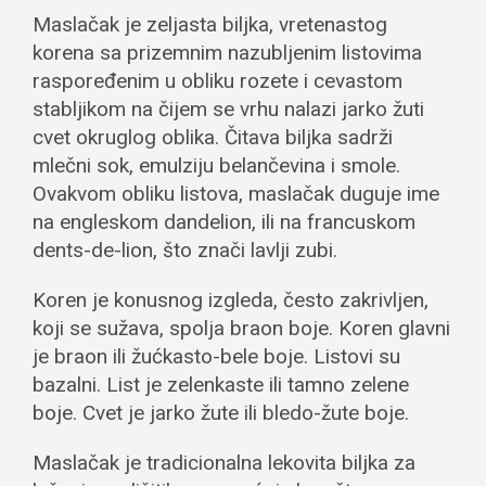
Maslačak je zeljasta biljka, vretenastog
korena sa prizemnim nazubljenim listovima
raspoređenim u obliku rozete i cevastom
stabljikom na čijem se vrhu nalazi jarko žuti
cvet okruglog oblika. Čitava biljka sadrži
mlečni sok, emulziju belančevina i smole.
Ovakvom obliku listova, maslačak duguje ime
na engleskom dandelion, ili na francuskom
dents-de-lion, što znači lavlji zubi.
Koren je konusnog izgleda, često zakrivljen,
koji se sužava, spolja braon boje. Koren glavni
je braon ili žućkasto-bele boje. Listovi su
bazalni. List je zelenkaste ili tamno zelene
boje. Cvet je jarko žute ili bledo-žute boje.
Maslačak je tradicionalna lekovita biljka za