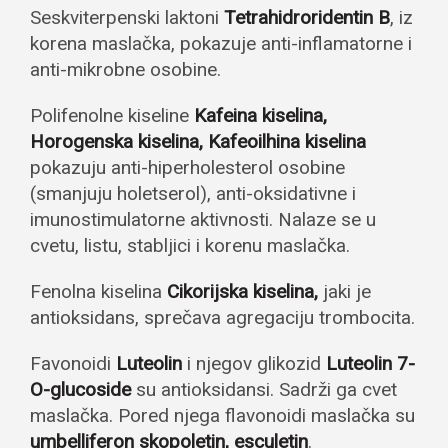
Seskviterpenski laktoni
Tetrahidroridentin B
, iz
korena maslačka, pokazuje anti-inflamatorne i
anti-mikrobne osobine.
Polifenolne kiseline
Kafeina kiselina,
Horogenska kiselina, Kafeoilhina kiselina
pokazuju anti-hiperholesterol osobine
(smanjuju holetserol), anti-oksidativne i
imunostimulatorne aktivnosti. Nalaze se u
cvetu, listu, stabljici i korenu maslačka.
Fenolna kiselina
Cikorijska kiselina,
jaki je
antioksidans, sprečava agregaciju trombocita.
Favonoidi
Luteolin
i njegov glikozid
Luteolin 7-
O-glucoside
su antioksidansi. Sadrži ga cvet
maslačka. Pored njega flavonoidi maslačka su
umbelliferon skopoletin, esculetin
.