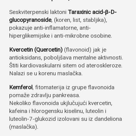
Seskviterpenski laktoni
Taraxinic acid-β-D-
glucopyranoside
, (koren, list, stabljika),
pokazuje anti-inflamatorne, anti-
hiperglikemijske i anti-mikrobne osobine.
Kvercetin (Quercetin)
(flavonoid) jak je
antioksidans, poboljšava mentalne aktivnosti.
Štiti kardiovaskularni sitem od ateroskleroze.
Nalazi se u korenu maslačka.
Kemferol
, fitomaterija iz grupe flavonoida
pomaže zdravlju pankreasa.
Nekoliko flavonoida ukjlučujući kvercetin,
kafeina i hlorogensku kiselinu, luteolin i
luteolin-7-glukozid izolovani su iz dandeliona
(maslačka).