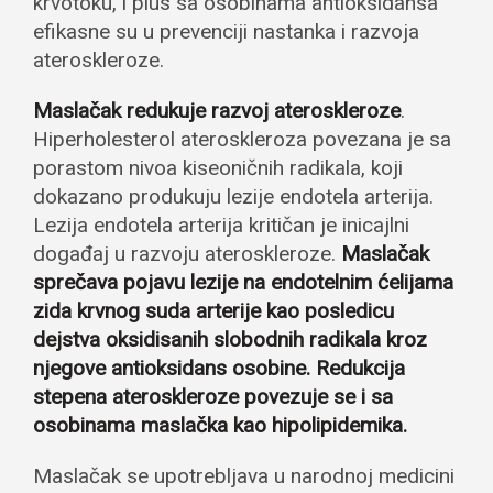
krvotoku, i plus sa osobinama antioksidansa
efikasne su u prevenciji nastanka i razvoja
ateroskleroze.
Maslačak redukuje razvoj ateroskleroze
.
Hiperholesterol ateroskleroza povezana je sa
porastom nivoa kiseoničnih radikala, koji
dokazano produkuju lezije endotela arterija.
Lezija endotela arterija kritičan je inicajlni
događaj u razvoju ateroskleroze.
Maslačak
sprečava pojavu lezije na endotelnim ćelijama
zida krvnog suda arterije kao posledicu
dejstva oksidisanih slobodnih radikala kroz
njegove antioksidans osobine. Redukcija
stepena ateroskleroze povezuje se i sa
osobinama maslačka kao hipolipidemika.
Maslačak se upotrebljava u narodnoj medicini